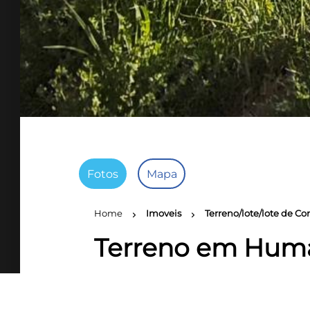
Fotos
Mapa
Home
Imoveis
Terreno/lote/lote de 
chevron_right
chevron_right
Terreno em Huma