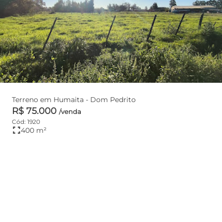
Terreno em Humaita - Dom Pedrito
R$ 75.000
/venda
Cód: 1920
fullscreen
400 m²