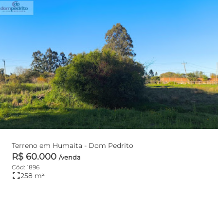
Terreno em Humaita - Dom Pedrito
R$ 60.000
/venda
Cód: 1896
fullscreen
258 m²