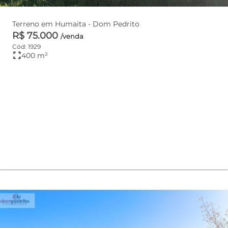
Terreno em Humaita - Dom Pedrito
R$ 75.000
/venda
Cód: 1929
fullscreen
400 m²