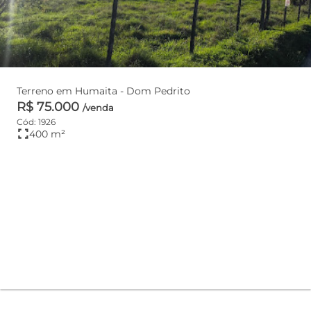
Terreno em Humaita - Dom Pedrito
R$ 75.000
/venda
Cód: 1926
fullscreen
400 m²