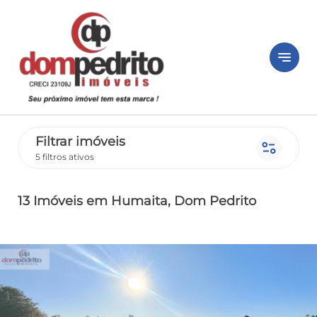
notes
Filtrar imóveis
page_info
5 filtros ativos
13 Imóveis
em Humaita
, Dom Pedrito