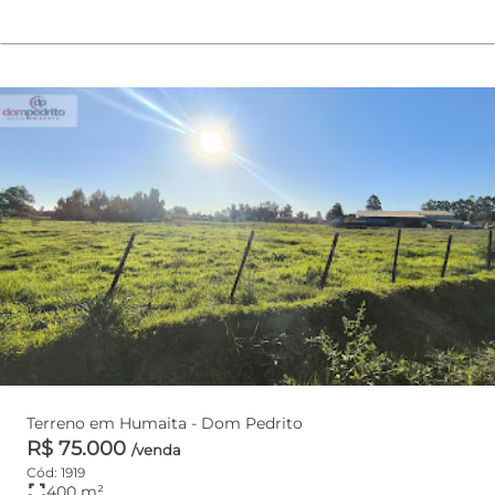
Terreno em Humaita - Dom Pedrito
R$ 75.000
/venda
Cód: 1919
fullscreen
400 m²