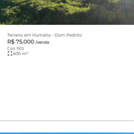
Terreno em Humaita - Dom Pedrito
R$ 75.000
/venda
Cód: 1925
fullscreen
400 m²