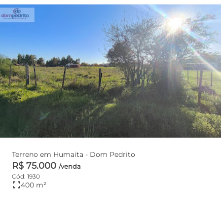
Terreno em Humaita - Dom Pedrito
R$ 75.000
/venda
Cód: 1930
fullscreen
400 m²