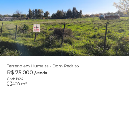
Terreno em Humaita - Dom Pedrito
R$ 75.000
/venda
Cód: 1924
fullscreen
400 m²