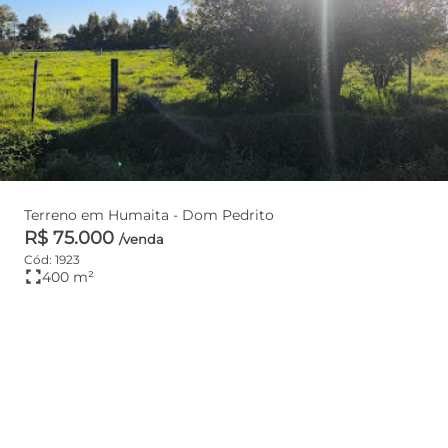
Terreno em Humaita - Dom Pedrito
R$ 75.000
/venda
Cód: 1923
fullscreen
400 m²