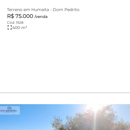
Terreno em Humaita - Dom Pedrito
R$ 75.000
/venda
Cód: 1928
fullscreen
400 m²