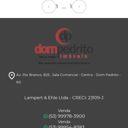
chevron_left
chevron_right
1 ... 1
room
Av. Rio Branco, 825
, Sala Comercial
- Centro
- Dom Pedrito
-
RS
Lampert & Ehle Ltda - CRECI: 23109-J
Venda
(53) 99978-3900
Venda
(53) 99954-8383