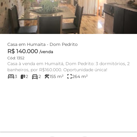
Casa em Humaita - Dom Pedrito
R$ 140.000
/venda
Cód: 1352
Casa à venda em Humaitá, Dom Pedrito: 3 dormitórios, 2
banheiros, por R$160.000. Oportunidade única!
bed
directions_car
construction
fullscreen
3
2
2
155 m²
264 m²